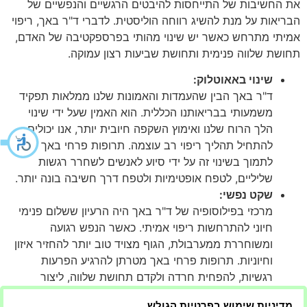
את החשיבות של התייחסות להיבטים הרגשיים והנפשיים של
הבריאות על מנת להשיג רווחה הוליסטית. לדברי ד"ר באך, ריפוי
אמיתי מתרחש כאשר יש שינוי מהותי בפרספקטיבה של האדם,
תחושת שלווה פנימית ותחושת שביעות רצון עמוקה.
שינוי באאוטלוק:
ד"ר באך הבין שהעמדות והאמונות שלנו ממלאות תפקיד
משמעותי בבריאותנו הכללית. הוא האמין שעל ידי שינוי
הלך הרוח שלנו ואימוץ השקפה חיובית יותר, אנו יכולים
להתחיל תהליך ריפוי רב עוצמה. תרופות פרחי באך נועדו
לתמוך בשינוי זה על ידי סיוע לאנשים לשחרר רגשות
שליליים, לטפח אופטימיות ולטפח דרך חשיבה בונה יותר.
שקט נפשי:
מרכזי בפילוסופיה של ד"ר באך היה הרעיון ששלום פנימי
חיוני להתרחשות ריפוי אמיתי. כאשר הנפש רגועה
ומשוחררת ממערבולת, הגוף מצויד טוב יותר להחזיר איזון
וחיוניות. תרופות פרחי באך מטרתן להרגיע הפרעות
רגשיות, להפחית חרדה ולקדם תחושת שלווה, ליצור
סביבה תורמת לריפוי בכל הרמות.
מדיניות שימוש בפרטיות הגולש