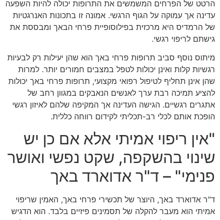
הרטט של הפרחים המשמשים את התרופות יכולה להיות השפעה
עדינה אך עמוקה על הגוף הרגשי. אמונה זו בתכונות האנרגטיות
של הרמדיס היא מרכזית בפילוסופיית פרחי הבאך ומבססת את
גישתם לריפוי רגשי.
מיתוס נוסף סביב תרופות פרחי באך הוא שהן יעילות רק לבעיות
רגשיות קלות ואינן יכולות לטפל במצבים חמורים יותר. למרות
שהן אינן תחליף לטיפול רפואי מקצועי, תרופות פרחי באך יכולות
להציע תמיכה רבת ערך לאנשים הנאבקים במגוון רחב של
אתגרים רגשיים. הגישה העדינה אך המקיפה שלהם לאיזון רגשי
הופכת אותם לכלי רב-תכליתי לקידום רווחה כללית.
"אין ריפוי אמיתי אלא אם כן יש
שינוי בהשקפה, שקט נפשי ואושר
פנימי" – ד"ר אדוארד באך
ד"ר אדוארד באך, היוצר של תכשירי פרחי באך, האמין שריפוי
אמיתי הוא מעבר להקלה של תסמינים פיזיים בלבד. הוא הדגיש